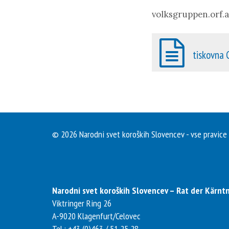
volksgruppen.orf.
tiskovna 
© 2026 Narodni svet koroških Slovencev - vse pravice
Narodni svet koroških Slovencev – Rat der Kärn
Viktringer Ring 26
A-
9020
Klagenfurt/Celovec
Tel.:
+43 (0)463 / 51 25 28