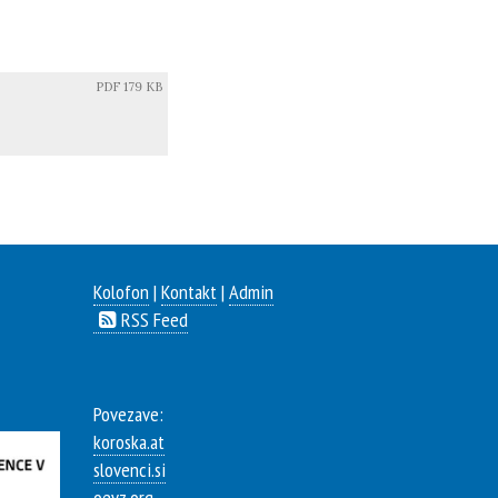
PDF
179 KB
Kolofon
|
Kontakt
|
Admin
RSS Feed
Povezave:
koroska.at
slovenci.si
oevz.org