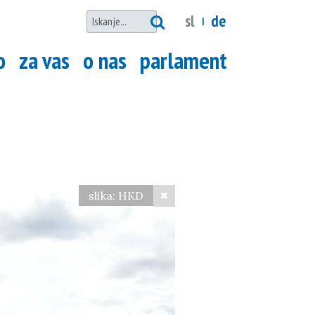
nd
sl
de
|
stagram
o
za vas
o nas
parlament
slika: HKD