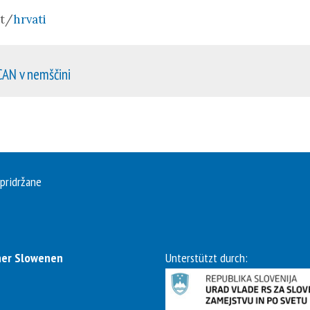
at/
hrvati
CAN v nemščini
 pridržane
tner Slowenen
Unterstützt durch: