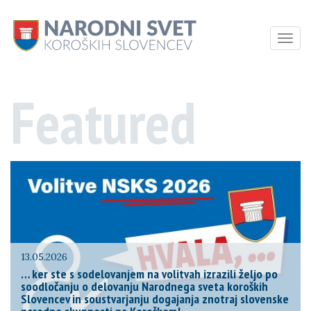
Toggl
naviga
Featured
13.05.2026
… ker ste s sodelovanjem na volitvah izrazili željo po
soodločanju o delovanju Narodnega sveta koroških
Slovencev in soustvarjanju dogajanja znotraj slovenske