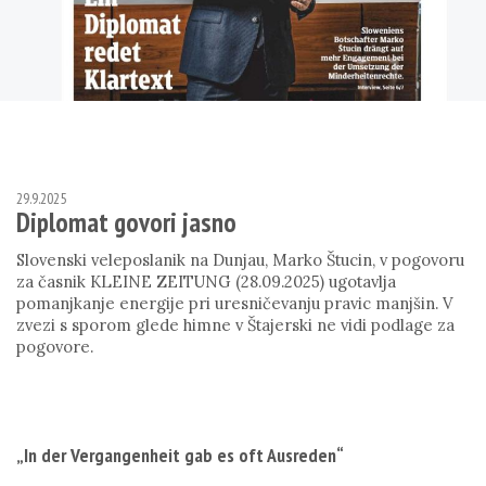
29.9.2025
Diplomat govori jasno
Slovenski veleposlanik na Dunjau, Marko Štucin, v pogovoru
za časnik KLEINE ZEITUNG (28.09.2025) ugotavlja
pomanjkanje energije pri uresničevanju pravic manjšin. V
zvezi s sporom glede himne v Štajerski ne vidi podlage za
pogovore.
„In der Vergangenheit gab es oft Ausreden“